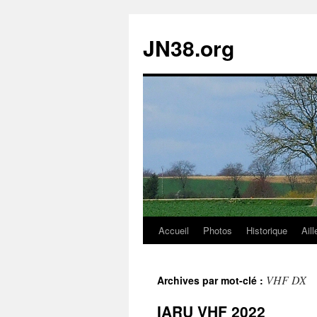
JN38.org
Accueil
Photos
Historique
Aill
Aller
au
VHF DX
Archives par mot-clé :
contenu
IARU VHF 2022