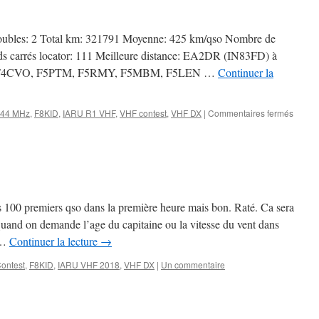
bles: 2 Total km: 321791 Moyenne: 425 km/qso Nombre de
ds carrés locator: 111 Meilleure distance: EA2DR (IN83FD) à
 F4CVO, F5PTM, F5RMY, F5MBM, F5LEN …
Continuer la
sur
44 MHz
,
F8KID
,
IARU R1 VHF
,
VHF contest
,
VHF DX
|
Commentaires fermés
IARU
VHF
2022
es 100 premiers qso dans la première heure mais bon. Raté. Ca sera
Quand on demande l’age du capitaine ou la vitesse du vent dans
l …
Continuer la lecture
→
ontest
,
F8KID
,
IARU VHF 2018
,
VHF DX
|
Un commentaire