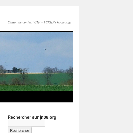
Station de contest VHF – F8KID's homepage
Rechercher sur jn38.org