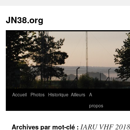
JN38.org
Aller
Accueil
Photos
Historique
Ailleurs
A
au
propos
contenu
IARU VHF 201
Archives par mot-clé :