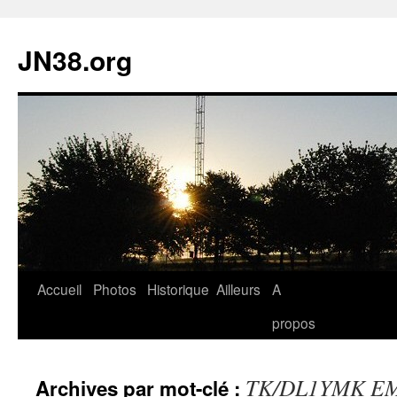
JN38.org
Aller
Accueil
Photos
Historique
Ailleurs
A
au
propos
contenu
TK/DL1YMK E
Archives par mot-clé :