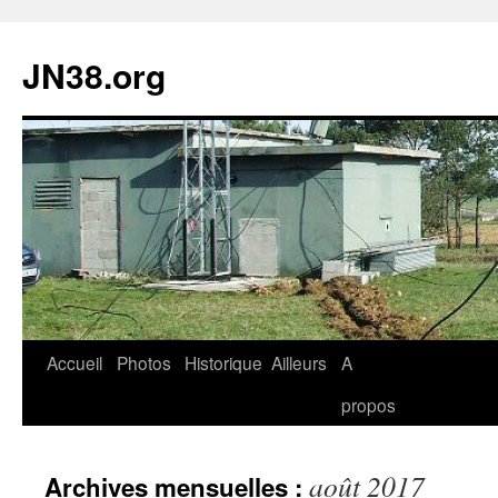
JN38.org
Aller
Accueil
Photos
Historique
Ailleurs
A
au
propos
contenu
août 2017
Archives mensuelles :