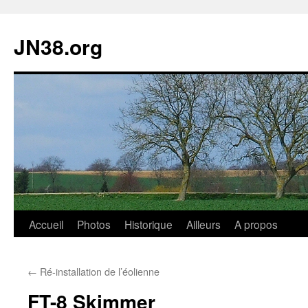
JN38.org
Aller
Accueil
Photos
Historique
Ailleurs
A propos
au
←
Ré-installation de l’éolienne
contenu
FT-8 Skimmer