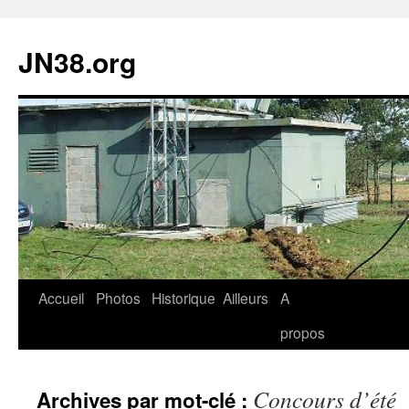
JN38.org
Aller
Accueil
Photos
Historique
Ailleurs
A
au
propos
contenu
Concours d’été
Archives par mot-clé :