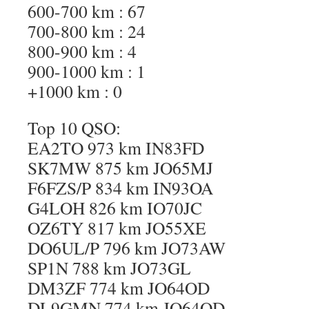
600-700 km : 67
700-800 km : 24
800-900 km : 4
900-1000 km : 1
+1000 km : 0
Top 10 QSO:
EA2TO 973 km IN83FD
SK7MW 875 km JO65MJ
F6FZS/P 834 km IN93OA
G4LOH 826 km IO70JC
OZ6TY 817 km JO55XE
DO6UL/P 796 km JO73AW
SP1N 788 km JO73GL
DM3ZF 774 km JO64OD
DL9GMN 774 km JO64OD