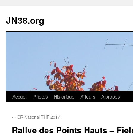
JN38.org
Aller
Accueil
Photos
Historique
Ailleurs
A propos
au
←
CR National THF 2017
contenu
Rallye des Points Hauts – Fie