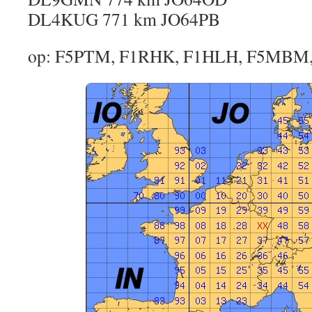
DL4KUG 771 km JO64PB
op: F5PTM, F1RHK, F1HLH, F5MBM