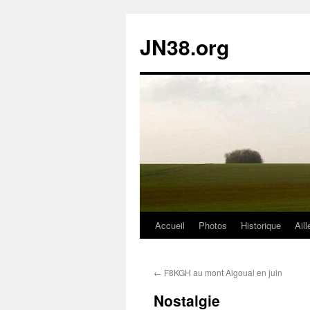
JN38.org
Accueil
Photos
Historique
Aill
Aller
au
←
F8KGH au mont Aigoual en juin
contenu
Nostalgie