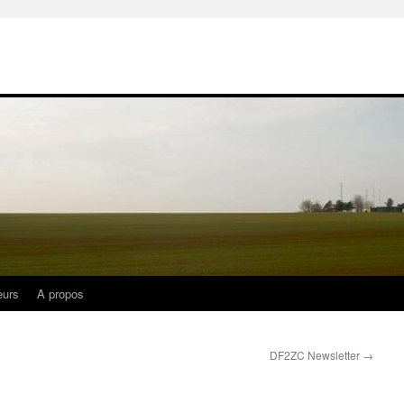
eurs
A propos
DF2ZC Newsletter
→