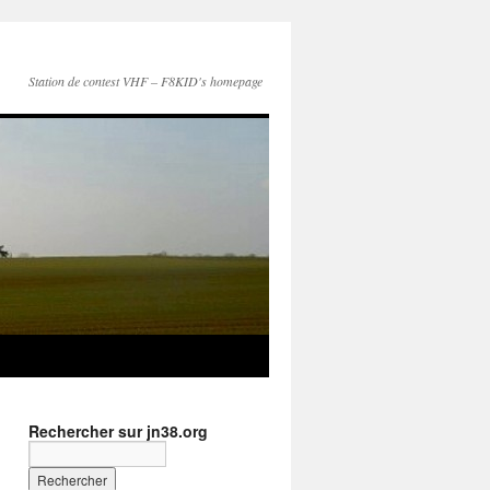
Station de contest VHF – F8KID's homepage
Rechercher sur jn38.org