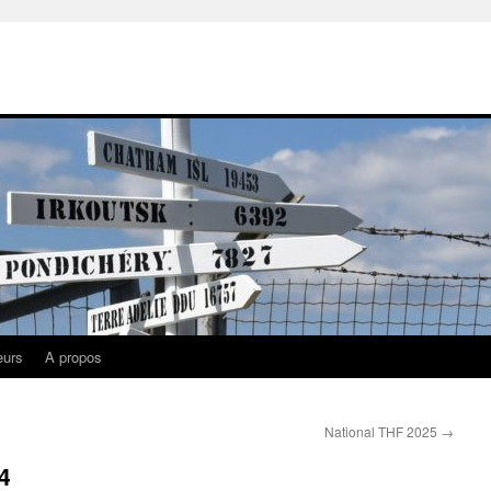
eurs
A propos
National THF 2025
→
4