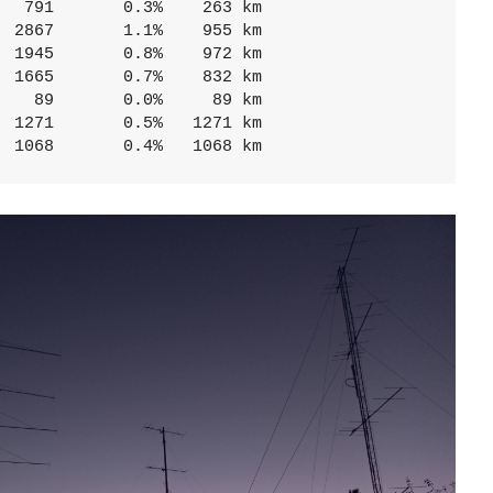
  791       0.3%    263 km

 2867       1.1%    955 km

 1945       0.8%    972 km

 1665       0.7%    832 km

   89       0.0%     89 km

 1271       0.5%   1271 km

  1068       0.4%   1068 km