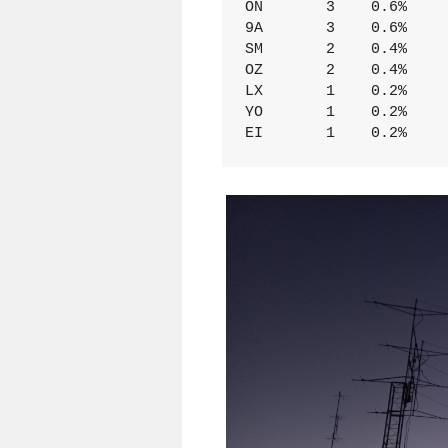
ON       3    0.6%     
9A       3    0.6%     
SM       2    0.4%     
OZ       2    0.4%     
LX       1    0.2%     
YO       1    0.2%     
EI       1    0.2%    