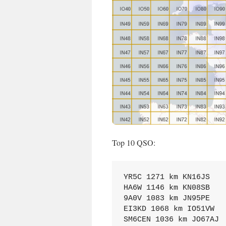
Top 10 QSO:
YR5C 1271 km KN16JS

HA6W 1146 km KN08SB

9A0V 1083 km JN95PE

EI3KD 1068 km IO51VW

SM6CEN 1036 km JO67AJ
