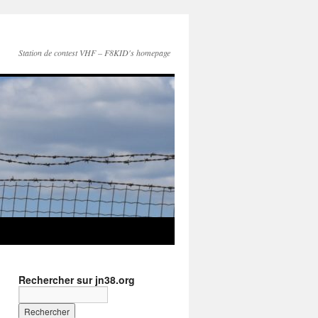
Station de contest VHF – F8KID's homepage
Rechercher sur jn38.org