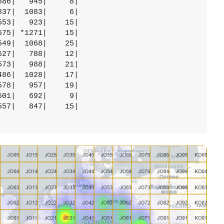
86|   945|     8|

37|  1083|     6|

53|   923|    15|

75| *1271|    15|

49|  1068|    25|

27|   788|    12|

73|   988|    21|

86|  1028|    17|

78|   957|    19|

01|   692|     9|

57|   847|    15|
