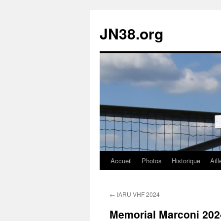
JN38.org
Accueil
Photos
Historique
Aill
Aller
au
←
IARU VHF 2024
contenu
Memorial Marconi 202