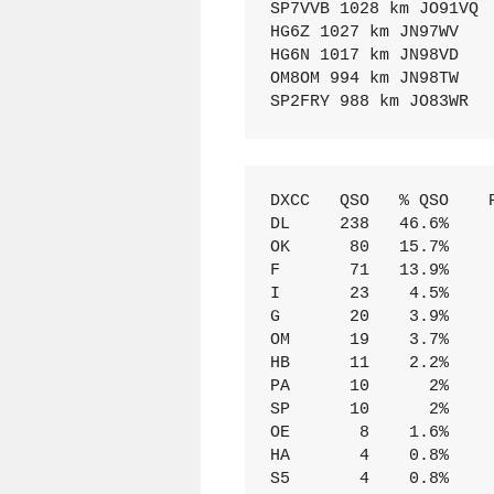
SP7VVB 1028 km JO91VQ

HG6Z 1027 km JN97WV

HG6N 1017 km JN98VD

OM8OM 994 km JN98TW

SP2FRY 988 km JO83WR
DXCC   QSO   % QSO    P
DL     238   46.6%     
OK      80   15.7%     
F       71   13.9%     
I       23    4.5%     
G       20    3.9%     
OM      19    3.7%     
HB      11    2.2%     
PA      10      2%     
SP      10      2%     
OE       8    1.6%     
HA       4    0.8%     
S5       4    0.8%     