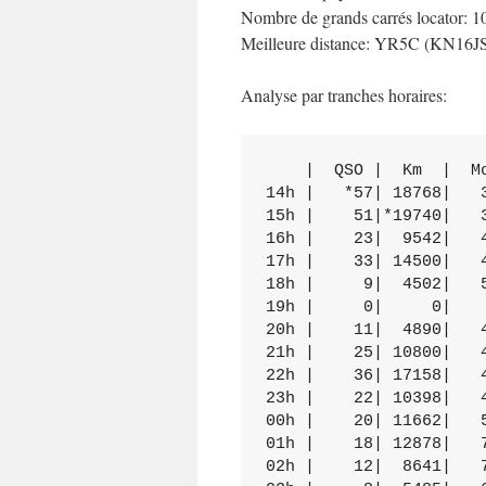
Nombre de grands carrés locator: 1
Meilleure distance: YR5C (KN16J
Analyse par tranches horaires:
    |  QSO |  Km  |  Mo
14h |   *57| 18768|   3
15h |    51|*19740|   3
16h |    23|  9542|   4
17h |    33| 14500|   4
18h |     9|  4502|   5
19h |     0|     0|    
20h |    11|  4890|   4
21h |    25| 10800|   4
22h |    36| 17158|   4
23h |    22| 10398|   4
00h |    20| 11662|   5
01h |    18| 12878|   7
02h |    12|  8641|   7