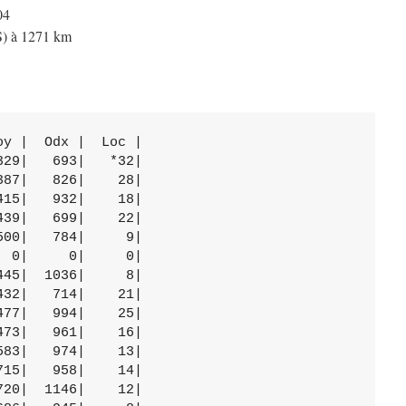
04
S) à 1271 km
y |  Odx |  Loc |

29|   693|   *32|

87|   826|    28|

15|   932|    18|

39|   699|    22|

00|   784|     9|

 0|     0|     0|

45|  1036|     8|

32|   714|    21|

77|   994|    25|

73|   961|    16|

83|   974|    13|

15|   958|    14|

20|  1146|    12|
