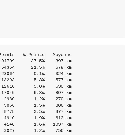
oints   % Points   Moyenne

94709      37.5%    397 km

54354      21.5%    679 km

23064       9.1%    324 km

13293       5.3%    577 km

12610       5.0%    630 km

17045       6.8%    897 km

 2980       1.2%    270 km

 3866       1.5%    386 km

 8778       3.5%    877 km

 4910       1.9%    613 km

 4148       1.6%   1037 km

 3027       1.2%    756 km
