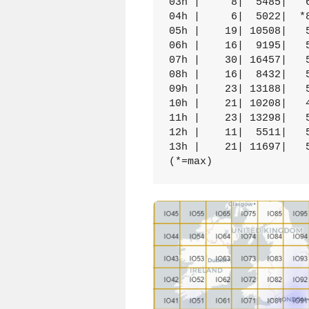
03h |     8|  5485|   6
04h |     6|  5022|  *8
05h |    19| 10508|   5
06h |    16|  9195|   5
07h |    30| 16457|   5
08h |    16|  8432|   5
09h |    23| 13188|   5
10h |    21| 10208|   4
11h |    23| 13298|   5
12h |    11|  5511|   5
13h |    21| 11697|   5
(*=max)