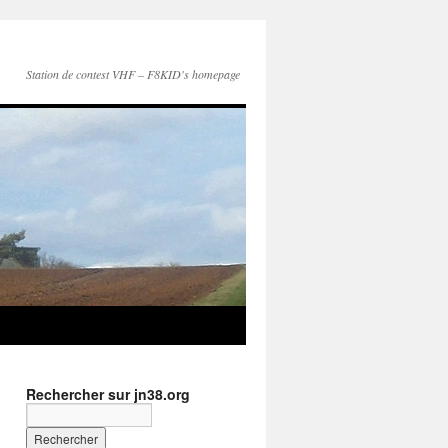
Station de contest VHF – F8KID's homepage
Rechercher sur jn38.org