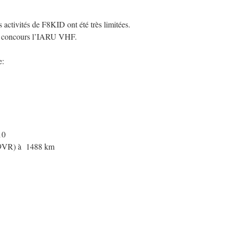
 activités de F8KID ont été très limitées.
ul concours l’IARU VHF.
e:
10
99VR) à 1488 km