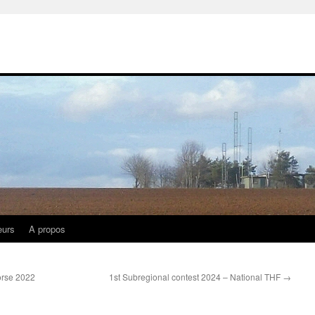
eurs
A propos
rse 2022
1st Subregional contest 2024 – National THF
→