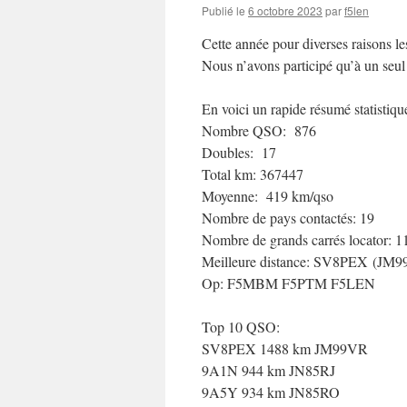
Publié le
6 octobre 2023
par
f5len
Cette année pour diverses raisons les
Nous n’avons participé qu’à un se
En voici un rapide résumé statistiqu
Nombre QSO: 876
Doubles: 17
Total km: 367447
Moyenne: 419 km/qso
Nombre de pays contactés: 19
Nombre de grands carrés locator: 1
Meilleure distance: SV8PEX (JM
Op: F5MBM F5PTM F5LEN
Top 10 QSO:
SV8PEX 1488 km JM99VR
9A1N 944 km JN85RJ
9A5Y 934 km JN85RO