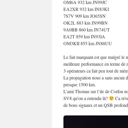
OM6A 932 km JN99JC
EA2XR 932 km IN83KI
7S7V 909 km JO65SN
OK2L 883 km JN99BN
9A0BB 860 km JN74UT
EA2T 859 km IN93IA
OM3KII 855 km JN88UU
Le fait marquant est que malgré le 
meilleure performance en terme d
3 opérateurs ca fait peu tout de mê
La propagation nous a sans aucun
presque 1500 km.
L’ami Thomas sur l’ile de Corfou n
SV8 qu’on a entendu là?
Ca révei
de bons signaux et un QSB profond