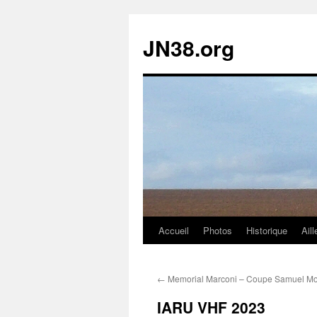
JN38.org
Accueil
Photos
Historique
Aill
Aller
au
←
Memorial Marconi – Coupe Samuel Mo
contenu
IARU VHF 2023