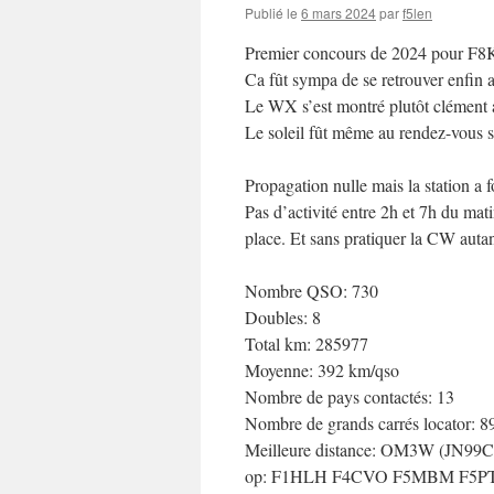
Publié le
6 mars 2024
par
f5len
Premier concours de 2024 pour F8
Ca fût sympa de se retrouver enfin a
Le WX s’est montré plutôt clément a
Le soleil fût même au rendez-vous 
Propagation nulle mais la station a 
Pas d’activité entre 2h et 7h du ma
place. Et sans pratiquer la CW autant
Nombre QSO: 730
Doubles: 8
Total km: 285977
Moyenne: 392 km/qso
Nombre de pays contactés: 13
Nombre de grands carrés locator: 8
Meilleure distance: OM3W (JN99C
op: F1HLH F4CVO F5MBM F5P