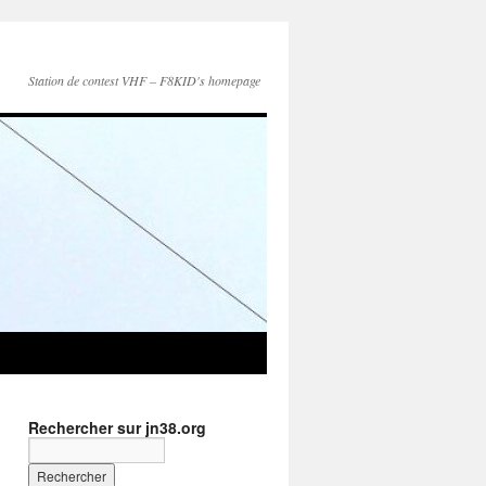
Station de contest VHF – F8KID's homepage
Rechercher sur jn38.org