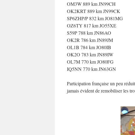
OM3W 889 km JN99CH
OK2KRT 889 km JN99CK
SP6ZHP/P 832 km JO81MG
OZ6TY 817 km JO55XE
S59P 788 km JN86AO
OK2R 786 km JN89JM
OL1B 784 km JO80IB
OK2O 783 km JN89IW
OL7M 770 km JO80FG
IQ5NN 770 km JN63GN
Participation française un peu rédu
jamais évident de remobiliser les tr