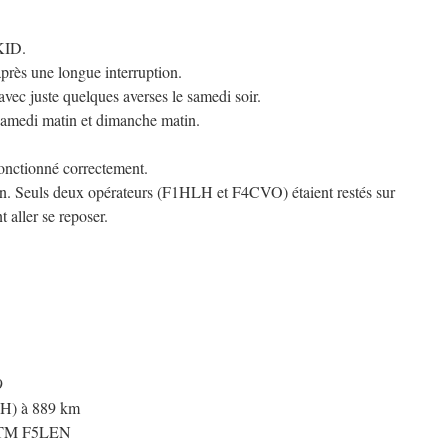
KID.
près une longue interruption.
vec juste quelques averses le samedi soir.
samedi matin et dimanche matin.
fonctionné correctement.
tin. Seuls deux opérateurs (F1HLH et F4CVO) étaient restés sur
 aller se reposer.
9
H) à 889 km
TM F5LEN