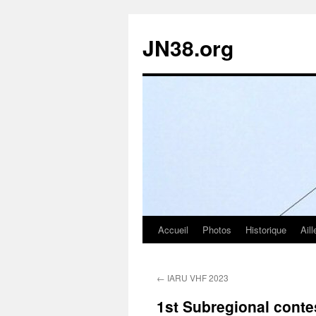
JN38.org
Accueil
Photos
Historique
Aill
Aller
au
←
IARU VHF 2023
contenu
1st Subregional conte