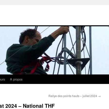
eurs
A propos
Rallye des points hauts – juillet 2024
→
st 2024 – National THF