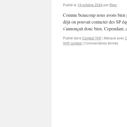
Publié le
19 octobre 2024
par
f5len
Comme beaucoup nous avons bien p
déjà on pouvait contacter des SP éq
s’annonçait donc bien. Cependan
Publié dans
Contest THF
|
Marqué avec
C
sur
VHF contest
|
Commentaires fermés
Memor
Marco
2024