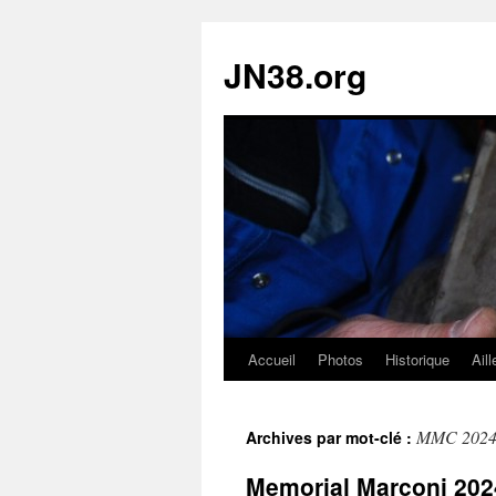
JN38.org
Accueil
Photos
Historique
Aill
Aller
au
MMC 202
Archives par mot-clé :
contenu
Memorial Marconi 202