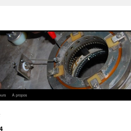
eurs
A propos
4
4