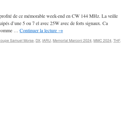
rofité de ce mémorable week-end en CW 144 MHz. La veille
uipés d’une 5 ou 7 el avec 25W avec de forts signaux. Ca
t, comme …
Continuer la lecture
→
oupe Samuel Morse
,
DX
,
IARU
,
Memorial Marconi 2024
,
MMC 2024
,
THF
,
ial
ni