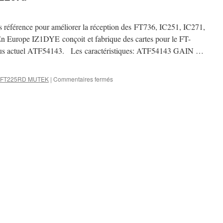
s référence pour améliorer la réception des FT736, IC251, IC271,
n Europe IZ1DYE conçoit et fabrique des cartes pour le FT-
lus actuel ATF54143. Les caractéristiques: ATF54143 GAIN …
sur
 FT225RD MUTEK
|
Commentaires fermés
RF
Front-
end
pour
FT-
225rd