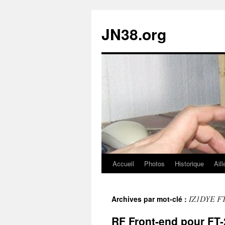
JN38.org
Accueil
Photos
Historique
Aill
Aller
au
IZ1DYE F
Archives par mot-clé :
contenu
RF Front-end pour FT