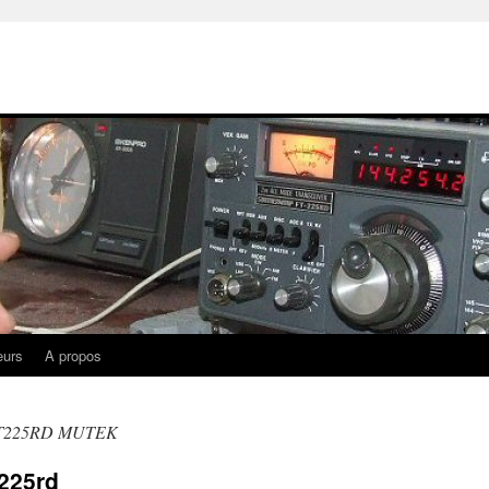
eurs
A propos
T225RD MUTEK
-225rd