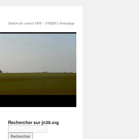
Station de contest VHF – F8KID's homepage
Rechercher sur jn38.org