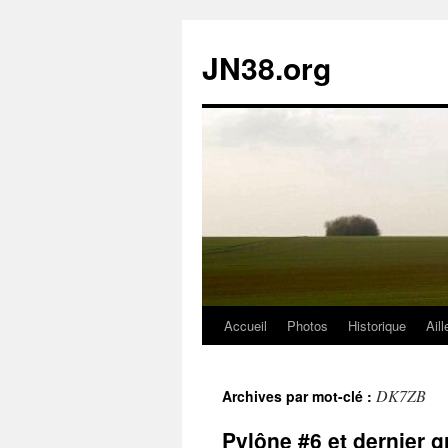
JN38.org
Accueil
Photos
Historique
Aill
Aller
au
DK7ZB
Archives par mot-clé :
contenu
Pylône #6 et dernier 