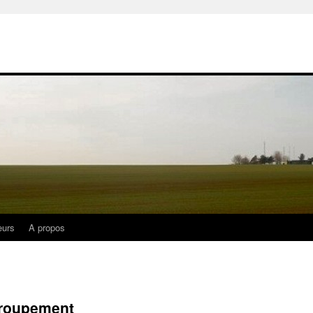
eurs
A propos
groupement