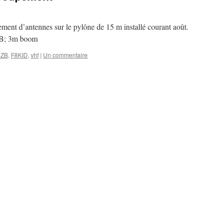
ent d’antennes sur le pylône de 15 m installé courant août.
B; 3m boom
7ZB
,
F8KID
,
vhf
|
Un commentaire