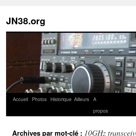
JN38.org
Aller
Accueil
Photos
Historique
Ailleurs
A
au
propos
contenu
10GHz transceiv
Archives par mot-clé :