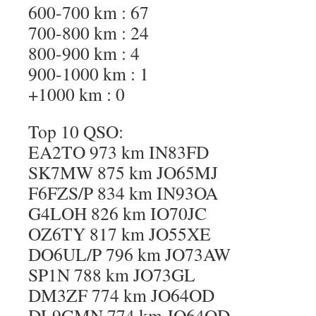
600-700 km : 67
700-800 km : 24
800-900 km : 4
900-1000 km : 1
+1000 km : 0
Top 10 QSO:
EA2TO 973 km IN83FD
SK7MW 875 km JO65MJ
F6FZS/P 834 km IN93OA
G4LOH 826 km IO70JC
OZ6TY 817 km JO55XE
DO6UL/P 796 km JO73AW
SP1N 788 km JO73GL
DM3ZF 774 km JO64OD
DL9GMN 774 km JO64OD