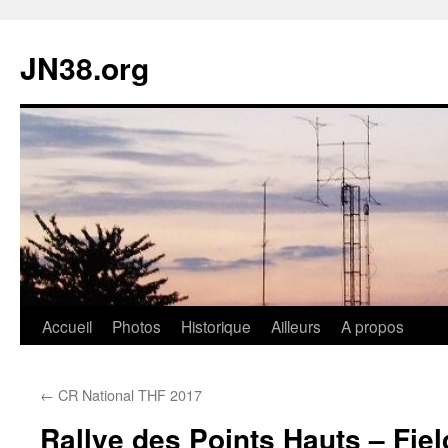
JN38.org
Aller
Accueil
Photos
Historique
Ailleurs
A propos
au
←
CR National THF 2017
contenu
Rallye des Points Hauts – Fie