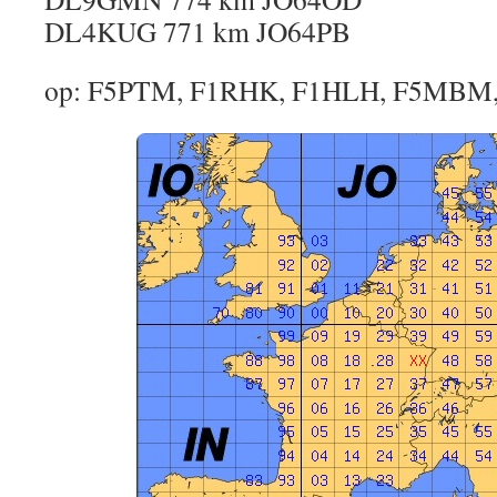
DL4KUG 771 km JO64PB
op: F5PTM, F1RHK, F1HLH, F5MBM