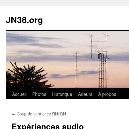
JN38.org
Aller
Accueil
Photos
Historique
Ailleurs
A propos
au
←
Coup de vent chez RN6BN
contenu
Expériences audio