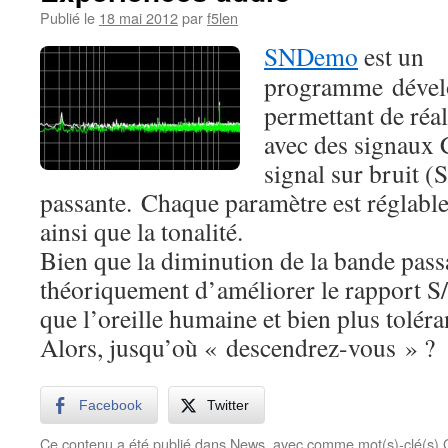
Publié le
18 mai 2012
par
f5len
SNDemo
est un
programme dével
permettant de réal
avec des signaux 
signal sur bruit (
passante. Chaque paramètre est réglabl
ainsi que la tonalité.
Bien que la diminution de la bande pass
théoriquement d’améliorer le rapport S
que l’oreille humaine et bien plus toléra
Alors, jusqu’où « descendrez-vous » ?
Facebook
Twitter
Ce contenu a été publié dans
News
, avec comme mot(s)-clé(s)