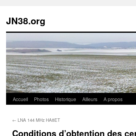
JN38.org
Aller
Accueil
Photos
Historique
Ailleurs
A propos
au
←
LNA 144 MHz HA8ET
contenu
Conditions d’obtention des cer