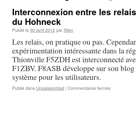
Interconnexion entre les relais
du Hohneck
Publié le
30 avril 2012
par
f5len
Les relais, on pratique ou pas. Cependan
expérimentation intéressante dans la régi
Thionville F5ZDH est interconnecté ave
F1ZBV. F8ASB développe sur son blog l
système pour les utilisateurs.
sur
Publié dans
Uncategorized
|
Commentaires fermés
Interconnexi
entre
les
relais
de
Thionville
et