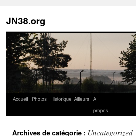
JN38.org
Aller
Accueil
Photos
Historique
Ailleurs
A
au
propos
contenu
Uncategorized
Archives de catégorie :