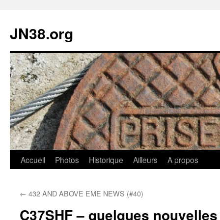
JN38.org
Aller
Accueil
Photos
Historique
Ailleurs
A propos
au
←
432 AND ABOVE EME NEWS (#40)
contenu
C37SHF – quelques nouvelles