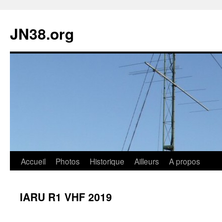
JN38.org
Aller
Accueil
Photos
Historique
Ailleurs
A propos
au
IARU R1 VHF 2019
contenu